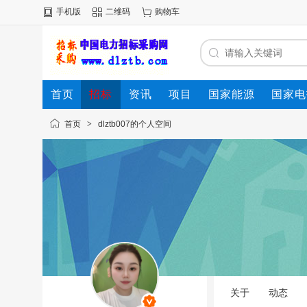
手机版
二维码
购物车
首页
招标
资讯
项目
国家能源
国家电
首页
>
dlztb007的个人空间
关于
动态