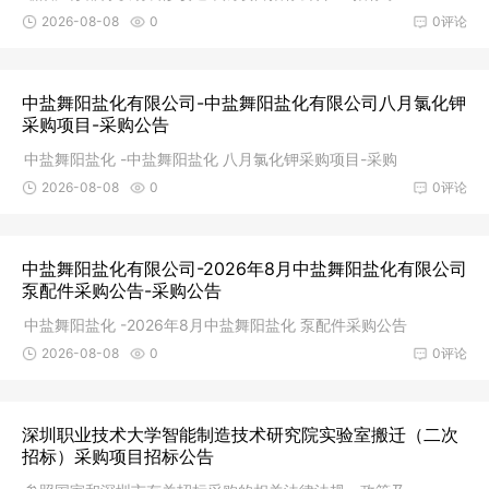
2026-08-08
0
0评论
中盐舞阳盐化有限公司-中盐舞阳盐化有限公司八月氯化钾
采购项目-采购公告
中盐舞阳盐化 -中盐舞阳盐化 八月氯化钾采购项目-采购
2026-08-08
0
0评论
中盐舞阳盐化有限公司-2026年8月中盐舞阳盐化有限公司
泵配件采购公告-采购公告
中盐舞阳盐化 -2026年8月中盐舞阳盐化 泵配件采购公告
2026-08-08
0
0评论
深圳职业技术大学智能制造技术研究院实验室搬迁（二次
招标）采购项目招标公告