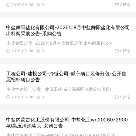
2026-08-08
0
0评论
中盐舞阳盐化有限公司-2026年8月中盐舞阳盐化有限公司
出料阀采购公告-采购公告
中盐舞阳盐化 -2026年8月中盐舞阳盐化 出料阀采购公告
2026-08-08
0
0评论
工程公司-建投公司-冷链公司-咸宁项目装修分包-公开自
愿招标项目公告
中化学建投（安徽）建设工程 咸宁高新区冻库冷链项目(
2026-08-08
0
0评论
中盐内蒙古化工股份有限公司-中盐化工wrj2026072900
40高压清洗喷头-采购公告
中盐内蒙古化工股份 -中盐化工wrj202607290040高压清